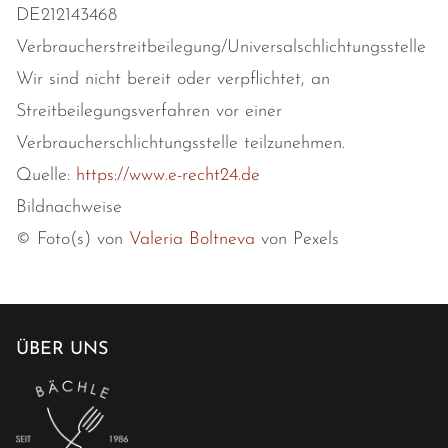
DE212143468
Verbraucher­streit­beilegung/Universal­schlichtungs­stelle
Wir sind nicht bereit oder verpflichtet, an
Streitbeilegungsverfahren vor einer
Verbraucherschlichtungsstelle teilzunehmen.
Quelle:
https://www.e-recht24.de
Bildnachweise
© Foto(s) von
Valeria Boltneva
von Pexels
ÜBER UNS